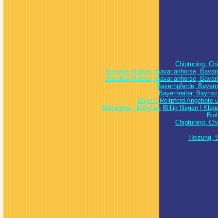
Chiptuning, Chi
Bavarian Horses, Bavarianhorse, Bavari
Bavarian Horses, Bavarianhorse, Bavari
Bayernpferde, Bayern, 
Bayernreiter, Bayris
Bayern Reitpferd Angebote u
Billigairline | Billigflug |Billig fliegen |
Bio
Chiptuning, Chi
Heizung, 