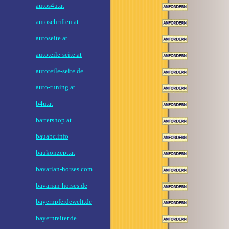
autos4u.at
autoschriften.at
autoseite.at
autoteile-seite.at
autoteile-seite.de
auto-tuning.at
b4u.at
bartershop.at
bauabc.info
baukonzept.at
bavarian-horses.com
bavarian-horses.de
bayernpferdewelt.de
bayernreiter.de