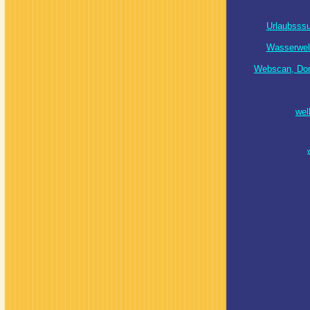
Urlaubsssu
Wasserwell
Webscan, Dom
wel