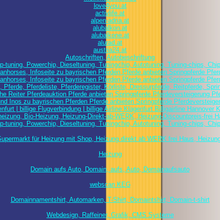
love4you.at
activlife.at
alpen-adria.at
alubalkon.at
alubalkone.at
alurad.at
austria24.at
Autoschriften, Autobeschriftung
p-tuning, Powerchip, Dieseltuning, Tuningchip, Autotuning, Tuning-chips, Chi
anhorses, Infoseite zu bayrischen Pferden Pferde anbieten Springpferde Pfer
anhorses, Infoseite zu bayrischen Pferden Pferde anbieten Springpferde Pfer
Pferde, Pferdeliste, Pferderegister, Körliste, Dressurpferde, Reitpferde, Spr
che Reiter Pferdeauktion Pferde anbieten Springpferde Pferdeversteigerung Pf
nd Inos zu bayrischen Pferden Pferde anbieten Springpferde Pferdeversteige
 Klagenfurt | billige Flugverbindung | billige Airline Klagenfurt Billigairline Han
heizung, Bio-Heizung, Heizung-Direkt-ab-WERK, Heizung-Discountpreis-frei H
p-tuning, Powerchip, Dieseltuning, Tuningchip, Autotuning, Tuning-chips, Chi
Supermarkt für Heizung mit Shop, Heizung direkt ab WERK frei Haus, Heizung
Heizung
Domain aufs Auto, Domain, aufs, Auto, Domainaufsauto
webscan KEG
Domainnamentshirt, Automarken, T-Shirt, Domaintshirt, Domain-t-shirt
Webdesign, Raffeiner, Grafik, CMS Systeme