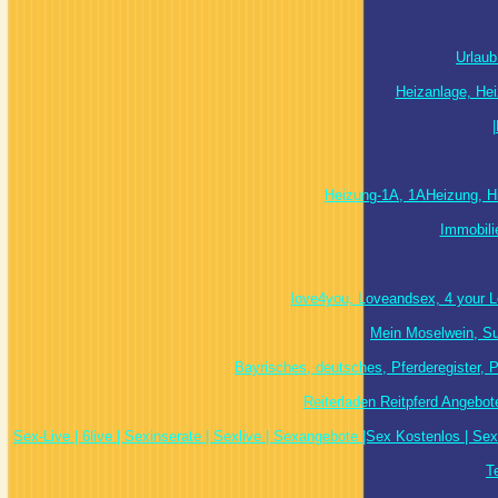
Urlaub
Heizanlage, He
Heizung-1A, 1AHeizung, Hi
Immobili
love4you, Loveandsex, 4 your L
Mein Moselwein, Su
Bayrisches, deutsches, Pferderegister, 
Reiterladen Reitpferd Angebot
Sex-Live | 6live | Sexinserate | Sexlive | Sexangebote |Sex Kostenlos | Sex
T