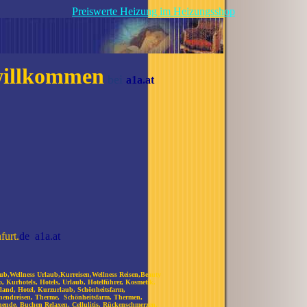
Preiswerte Heizung im Heizungsshop
illkommen
bei
a1a.at
furt.
de
a1a.at
aub,Wellness Urlaub,Kurreisen,Wellness Reisen,Beauty
, Kurhotels, Hotels, Urlaub, Hotelführer, Kosmetik,
hland, Hotel, Kurzurlaub, Schönheitsfarm,
nendreisen, Therme, Schönheitsfarm, Thermen,
nende, Buchen Relaxen, Cellulitis, Rückenschmerzen,