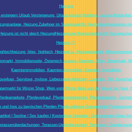
Heizung
 ersteigern Urlaub Versteigerung, Urlaub Auktion Holidays - Austria Klagenfurt
izungsanlage, Heizung Zubehoer im Supermarkt für Heizungskomponenten mi
|Heizung ist nicht gleich Heizung|Heizung und Komponenten mit Heizungsshop
Heizung (1)
ghtechheizung, hitec, hightech, Heizung 1a, Heizungshandel, Heizungsgross
enmarkt, Immobilienseite, Österreich, Austria, Kaernten, Wien, Steiermark, W
Kaerntenimmobilien, Kaernten-Immobilien, Kaernten, Immobilien
ove4sex, Sexylove, mylove, Liebesspiele Webcam, Lovecam, Flirt, Lovechat 
permarkt für Winzer Shop, Wein vom Winzer Wein von der Mosel frei Haus, 
Pferdeangebote, Pferdeverkauf, Pferdeversteigerung, Pferdeangebote, Springp
e und Inos zu bayrischen Pferden Pferde anbieten Springpferde Pferdeverste
artikel | Sexline | Sex kaufen | Kostenlose Sexseite | Gratisinserate |Sexy Ang
errassenüberdachungen, Terassen-Ueberdachungen, Terrassen, Überdachung