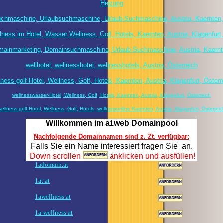
Heizung
chmaschine, Urlaubsuchmaschine, Urlaub-Suchmaschine, Austria, Kaernten,
ness im Hotel, Wasser Wellness, Golf, Hotels, Kaernten, Austria, Klagenfurt,
ainmarketing, Domainsuchmaschine, Urlaub-Suchmaschine, Austria, Kaernte
wellhotel, wellnesshotel, wellnesshotels, Austria, Österreich
lness-golf-Hotel, Wellness, Golf, Hotels, Kaernten, Austria, Klagenfurt, Österr
wellnesswasser-Hotel, Wellness, Golf, Hotels, Kaernten, Austria, Klagenfurt, Österreich
wellness-golf-Hotel, Wellness, Golf, Hotels, wellnessonline Kaernten, Austria, Klagenfurt, Österreic
Willkommen im a1web Domainpool
Nachfolgende Domainnamen sind z. Zt. verfügbar:
Falls Sie ein Name interessiert fragen Sie an.
Down scrollen
anklicken und ausfüllen!
1adomain.at
1at.at
1awellness.at
1a-wellness.at