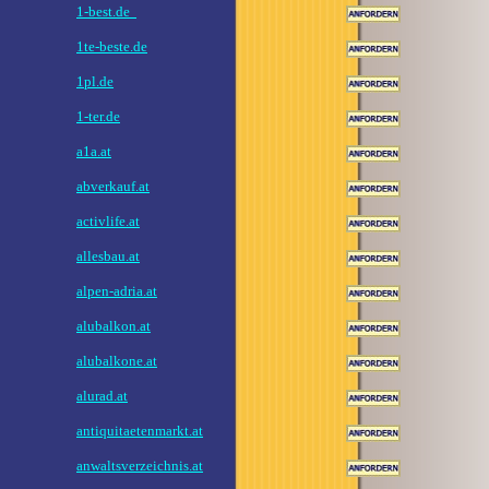
1-best.de
1te-beste.de
1pl.de
1-ter.de
a1a.at
abverkauf.at
activlife.at
allesbau.at
alpen-adria.at
alubalkon.at
alubalkone.at
alurad.at
antiquitaetenmarkt.at
anwaltsverzeichnis.at