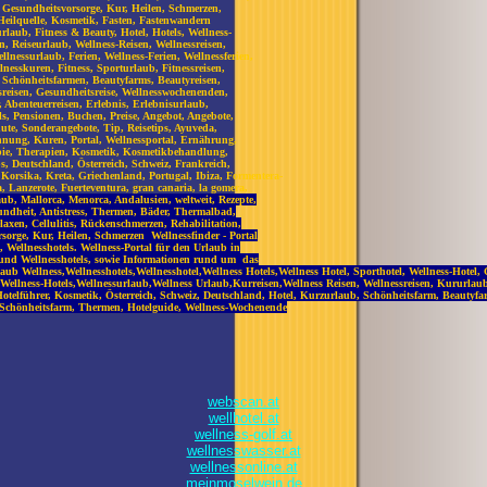
, Gesundheitsvorsorge, Kur, Heilen, Schmerzen,
Heilquelle, Kosmetik, Fasten, Fastenwandern
rlaub, Fitness & Beauty, Hotel, Hotels, Wellness-
en, Reiseurlaub, Wellness-Reisen, Wellnessreisen,
lnessurlaub, Ferien, Wellness-Ferien, Wellnessferien,
nesskuren, Fitness, Sporturlaub, Fitnessreisen,
, Schönheitsfarmen, Beautyfarms, Beautyreisen,
eisen, Gesundheitsreise, Wellnesswochenenden,
 Abenteuerreisen, Erlebnis, Erlebnisurlaub,
ls, Pensionen, Buchen, Preise, Angebot, Angebote,
ute, Sonderangebote, Tip, Reisetips, Ayuveda,
nung, Kuren, Portal, Wellnessportal, Ernährung,
pie, Therapien, Kosmetik, Kosmetikbehandlung,
s, Deutschland, Österreich, Schweiz, Frankreich,
 Korsika, Kreta, Griechenland, Portugal, Ibiza, Formentera-
, Lanzerote, Fuerteventura, gran canaria, la gomera,
laub, Mallorca, Menorca, Andalusien, weltweit, Rezepte,
undheit, Antistress, Thermen, Bäder, Thermalbad,
laxen, Cellulitis, Rückenschmerzen, Rehabilitation,
sorge, Kur, Heilen, Schmerzen Wellnessfinder - Portal
s, Wellnesshotels. Wellness-Portal für den Urlaub in
 - und Wellnesshotels, sowie Informationen rund um das
aub Wellness,Wellnesshotels,Wellnesshotel,Wellness Hotels,Wellness Hotel, Sporthotel, Wellness-Hotel,
, Wellness-Hotels,Wellnessurlaub,Wellness Urlaub,Kurreisen,Wellness Reisen, Wellnessreisen, Kururlaub
Hotelführer, Kosmetik, Österreich, Schweiz, Deutschland, Hotel, Kurzurlaub, Schönheitsfarm, Beautyf
Schönheitsfarm, Thermen, Hotelguide, Wellness-Wochenende
webscan.at
wellhotel.at
wellness-golf.at
wellnesswasser.at
wellnessonline.at
meinmoselwein.de