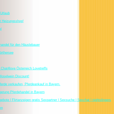
 Urlaub
t Heizungsshop!
|
handel für den Häuslebauer
örthersee
Chat4love Österreich Lovetreffs
Moselwein Discount!
ferde verkaufen, Pferdeankauf in Bayern.
igerung Pferdehandel in Bayern
ebote | Flirtanzeigen gratis Sexpartner | Sexsuche | Sexchat | nightslingers
en