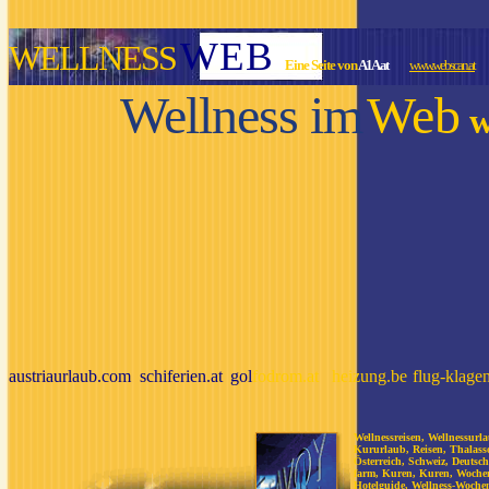
W
E
B
WELLNESS
E i n e S e i t e v o n
A 1 A.at
www.webscan.at
Wellness im
Web
w
austriaurlaub.com
schiferien.at
gol
fodrom.at
heizung.be
flug-klagen
Wellnessreisen, Wellnessurl
Kururlaub, Reisen, Thalasso
Österreich, Schweiz, Deutsc
farm, Kuren, Kuren, Woche
Hotelguide, Wellness-Woche