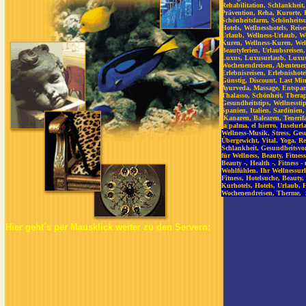
Rehabilitation, Schlankheit
Prävention, Reha, Kurorte, 
Schönheitsfarm, Schönheitsu
Hotels, Wellnesshotels, Reis
Urlaub, Wellness-Urlaub, Wel
Kuren, Wellness-Kuren, Well
Beautyferien, Urlaubsreisen
Luxus, Luxusurlaub, Luxusr
Wochenendreisen, Abenteuer,
Erlebnisreisen, Erlebnishote
Günstig, Discount, Last Min
Ayurveda, Massage, Entspan
Thalasso, Schönheit, Thera
Gesundheitstips, Wellnesstip
Spanien, Italien, Sardinien,
Kanaren, Balearen, Tenerifa
la
palma, el hierro, Inselur
Wellness-Musik, Stress, Ges
Übergewicht, Vital, Yoga, Re
Schlankheit, Gesundheitsvor
für Wellness, Beauty, Fitnes
Beauty -, Health -, Fitness
Wohlfühlen. Ihr Wellnessurl
Fitness, Hotelsuche, Beauty
Kurhotels, Hotels, Urlaub, 
Wochenendreisen, Therme, 
Hier geht´s per Mausklick weiter zu den Servern: