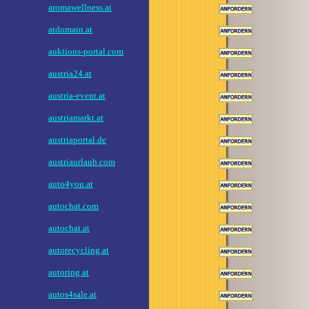
aromawellness.at
atdomain.at
auktions-portal.com
austria24.at
austria-event.at
austriamarkt.at
austriaportal.de
austriaurlaub.com
auto4you.at
autochat.com
autochat.at
autorecycling.at
autoring.at
autos4sale.at